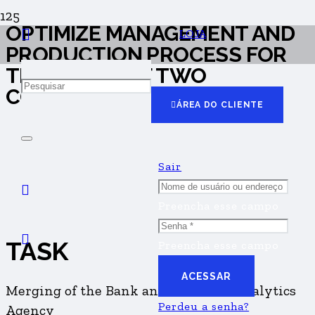
OPTIMIZE MANAGEMENT AND
LOJA
PRODUCTION PROCESS FOR
THE MERGE OF TWO
COMPANIES
ÁREA DO CLIENTE
Sair
Preencha esse campo
TASK
Preencha esse campo
ACESSAR
Merging of the Bank and Financial Analytics
Perdeu a senha?
Agency