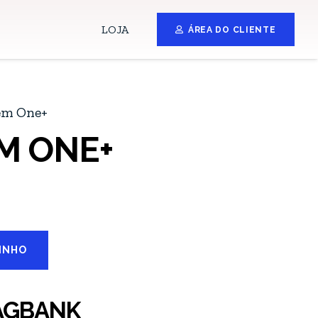
LOJA
ÁREA DO CLIENTE
em One+
M ONE+
INHO
AGBANK